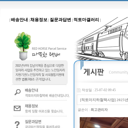
배송안내
채용정보
질문과답변
적토마갤러리
|
|
|
|
|
작성일 : 25-07-02 09:45
[적토마지하철택사업] 2025
글쓴이 :
최고관리자