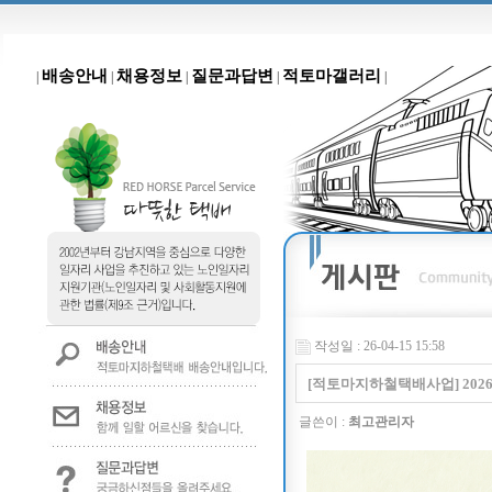
배송안내
채용정보
질문과답변
적토마갤러리
|
|
|
|
|
작성일 : 26-04-15 15:58
[적토마지하철택배사업] 202
글쓴이 :
최고관리자