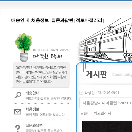
배송안내
채용정보
질문과답변
적토마갤러리
|
|
|
|
|
작성일 : 23-12-05 09:21
서울강남시니어클럽 "2023 T
글쓴이 :
최고관리자