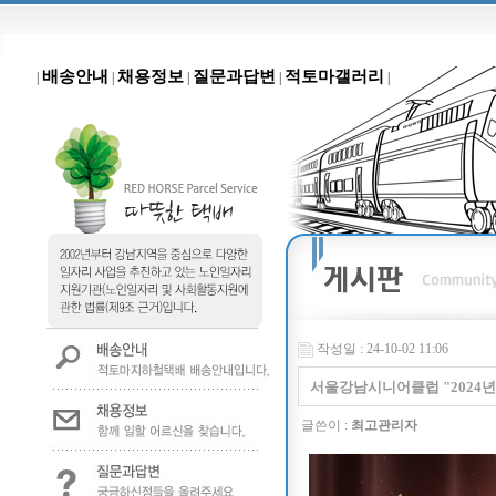
배송안내
채용정보
질문과답변
적토마갤러리
|
|
|
|
|
작성일 : 24-10-02 11:06
서울강남시니어클럽 "2024
글쓴이 :
최고관리자