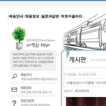
배송안내
채용정보
질문과답변
적토마갤러리
|
|
|
|
|
작성일 : 24-10-02 11:06
서울강남시니어클럽 "2024
글쓴이 :
최고관리자